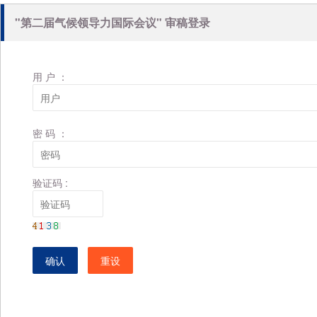
"第二届气候领导力国际会议" 审稿登录
用 户 ：
密 码 ：
验证码 :